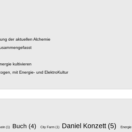
dung der aktuellen Alchemie
 zusammengefasst
ergie kultivieren
gen, mit Energie- und ElektroKultur
Daniel Konzett
(5)
Buch
(4)
sein
(1)
City Farm
(1)
Energie