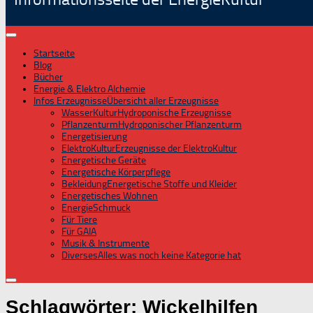
Startseite
Blog
Bücher
Energie & Elektro Alchemie
Infos Erzeugnisse
Übersicht aller Erzeugnisse
WasserKultur
Hydroponische Erzeugnisse
Pflanzenturm
Hydroponischer Pflanzenturm
Energetisierung
ElektroKultur
Erzeugnisse der ElektroKultur
Energetische Geräte
Energetische Körperpflege
Bekleidung
Energetische Stoffe und Kleider
Energetisches Wohnen
EnergieSchmuck
Für Tiere
Für GAIA
Musik & Instrumente
Diverses
Alles was noch keine Kategorie hat
Schlagwörter:
Wickelhilfen