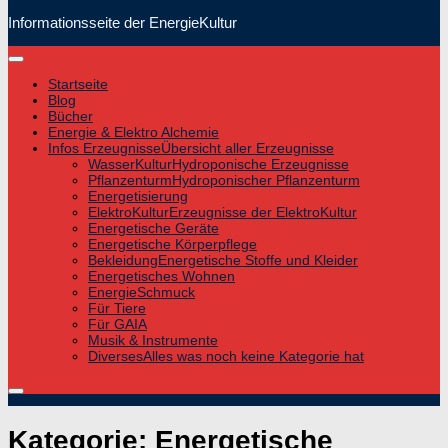
Informationsseite der EnergieKultur
Startseite
Blog
Bücher
Energie & Elektro Alchemie
Infos Erzeugnisse
Übersicht aller Erzeugnisse
WasserKultur
Hydroponische Erzeugnisse
Pflanzenturm
Hydroponischer Pflanzenturm
Energetisierung
ElektroKultur
Erzeugnisse der ElektroKultur
Energetische Geräte
Energetische Körperpflege
Bekleidung
Energetische Stoffe und Kleider
Energetisches Wohnen
EnergieSchmuck
Für Tiere
Für GAIA
Musik & Instrumente
Diverses
Alles was noch keine Kategorie hat
Kategorie:
Energetische