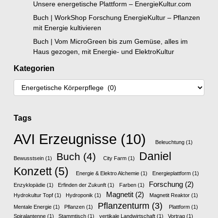
Unsere energetische Plattform – EnergieKultur.com
Buch | WorkShop Forschung EnergieKultur – Pflanzen
mit Energie kultivieren
Buch | Vom MicroGreen bis zum Gemüse, alles im
Haus gezogen, mit Energie- und ElektroKultur
Kategorien
Tags
AVI Erzeugnisse
(10)
Beleuchtung
(1)
Daniel
Buch
(4)
Bewusstsein
(1)
City Farm
(1)
Konzett
(5)
Energie & Elektro Alchemie
(1)
Energieplattform
(1)
Forschung
(2)
Enzyklopädie
(1)
Erfinden der Zukunft
(1)
Farben
(1)
Magnetit
(2)
Hydrokultur Topf
(1)
Hydroponik
(1)
Magnetit Reaktor
(1)
Pflanzenturm
(3)
Mentale Energie
(1)
Pflanzen
(1)
Plattform
(1)
Spiralantenne
(1)
Stammtisch
(1)
vertikale Landwirtschaft
(1)
Vortrag
(1)