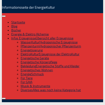
Informationsseite der EnergieKultur
Startseite
Blog
Bücher
Energie & Elektro Alchemie
Infos Erzeugnisse
Übersicht aller Erzeugnisse
WasserKultur
Hydroponische Erzeugnisse
Pflanzenturm
Hydroponischer Pflanzenturm
Energetisierung
ElektroKultur
Erzeugnisse der ElektroKultur
Energetische Geräte
Energetische Körperpflege
Bekleidung
Energetische Stoffe und Kleider
Energetisches Wohnen
EnergieSchmuck
Für Tiere
Für GAIA
Musik & Instrumente
Diverses
Alles was noch keine Kategorie hat