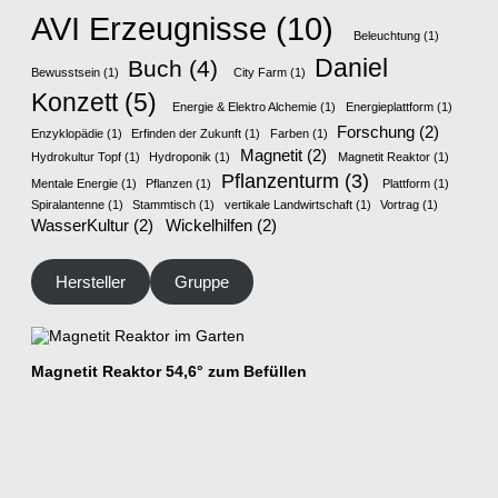
AVI Erzeugnisse
(10)
Beleuchtung
(1)
Daniel
Buch
(4)
Bewusstsein
(1)
City Farm
(1)
Konzett
(5)
Energie & Elektro Alchemie
(1)
Energieplattform
(1)
Forschung
(2)
Enzyklopädie
(1)
Erfinden der Zukunft
(1)
Farben
(1)
Magnetit
(2)
Hydrokultur Topf
(1)
Hydroponik
(1)
Magnetit Reaktor
(1)
Pflanzenturm
(3)
Mentale Energie
(1)
Pflanzen
(1)
Plattform
(1)
Spiralantenne
(1)
Stammtisch
(1)
vertikale Landwirtschaft
(1)
Vortrag
(1)
WasserKultur
(2)
Wickelhilfen
(2)
Hersteller
Gruppe
Magnetit Reaktor 54,6° zum Befüllen