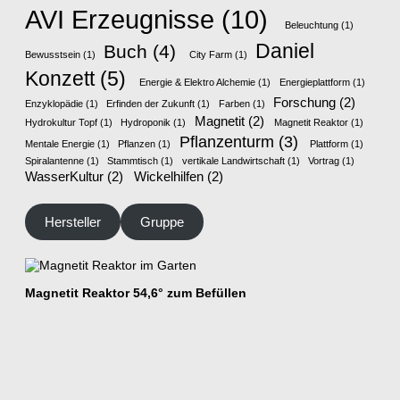
AVI Erzeugnisse
(10)
Beleuchtung
(1)
Daniel
Buch
(4)
Bewusstsein
(1)
City Farm
(1)
Konzett
(5)
Energie & Elektro Alchemie
(1)
Energieplattform
(1)
Forschung
(2)
Enzyklopädie
(1)
Erfinden der Zukunft
(1)
Farben
(1)
Magnetit
(2)
Hydrokultur Topf
(1)
Hydroponik
(1)
Magnetit Reaktor
(1)
Pflanzenturm
(3)
Mentale Energie
(1)
Pflanzen
(1)
Plattform
(1)
Spiralantenne
(1)
Stammtisch
(1)
vertikale Landwirtschaft
(1)
Vortrag
(1)
WasserKultur
(2)
Wickelhilfen
(2)
Hersteller
Gruppe
Magnetit Reaktor 54,6° zum Befüllen