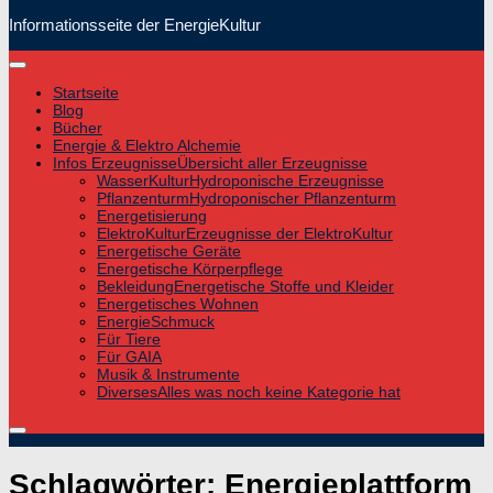
Informationsseite der EnergieKultur
Startseite
Blog
Bücher
Energie & Elektro Alchemie
Infos Erzeugnisse
Übersicht aller Erzeugnisse
WasserKultur
Hydroponische Erzeugnisse
Pflanzenturm
Hydroponischer Pflanzenturm
Energetisierung
ElektroKultur
Erzeugnisse der ElektroKultur
Energetische Geräte
Energetische Körperpflege
Bekleidung
Energetische Stoffe und Kleider
Energetisches Wohnen
EnergieSchmuck
Für Tiere
Für GAIA
Musik & Instrumente
Diverses
Alles was noch keine Kategorie hat
Schlagwörter:
Energieplattform