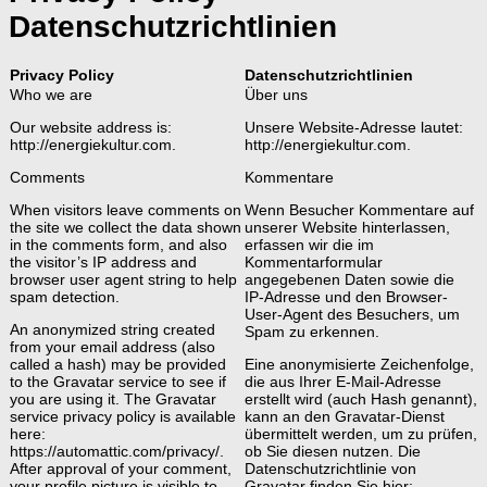
Datenschutzrichtlinien
Privacy Policy
Datenschutzrichtlinien
Who we are
Über uns
Our website address is:
Unsere Website-Adresse lautet:
http://energiekultur.com.
http://energiekultur.com.
Comments
Kommentare
When visitors leave comments on
Wenn Besucher Kommentare auf
the site we collect the data shown
unserer Website hinterlassen,
in the comments form, and also
erfassen wir die im
the visitor’s IP address and
Kommentarformular
browser user agent string to help
angegebenen Daten sowie die
spam detection.
IP-Adresse und den Browser-
User-Agent des Besuchers, um
An anonymized string created
Spam zu erkennen.
from your email address (also
called a hash) may be provided
Eine anonymisierte Zeichenfolge,
to the Gravatar service to see if
die aus Ihrer E-Mail-Adresse
you are using it. The Gravatar
erstellt wird (auch Hash genannt),
service privacy policy is available
kann an den Gravatar-Dienst
here:
übermittelt werden, um zu prüfen,
https://automattic.com/privacy/.
ob Sie diesen nutzen. Die
After approval of your comment,
Datenschutzrichtlinie von
your profile picture is visible to
Gravatar finden Sie hier: