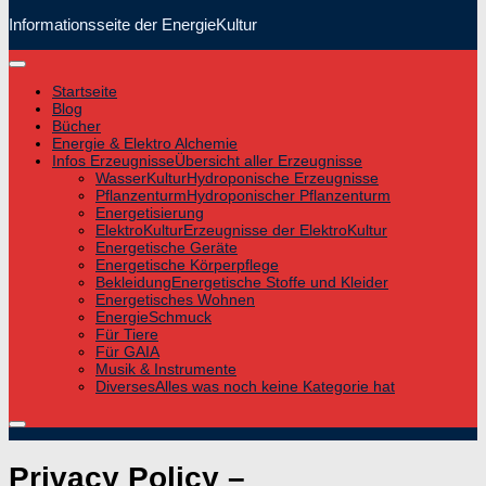
Informationsseite der EnergieKultur
Startseite
Blog
Bücher
Energie & Elektro Alchemie
Infos Erzeugnisse
Übersicht aller Erzeugnisse
WasserKultur
Hydroponische Erzeugnisse
Pflanzenturm
Hydroponischer Pflanzenturm
Energetisierung
ElektroKultur
Erzeugnisse der ElektroKultur
Energetische Geräte
Energetische Körperpflege
Bekleidung
Energetische Stoffe und Kleider
Energetisches Wohnen
EnergieSchmuck
Für Tiere
Für GAIA
Musik & Instrumente
Diverses
Alles was noch keine Kategorie hat
Privacy Policy –