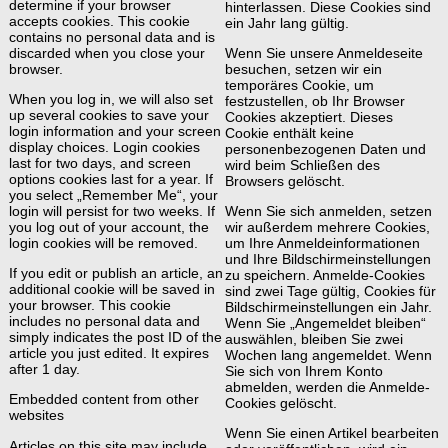
determine if your browser
hinterlassen. Diese Cookies sind
accepts cookies. This cookie
ein Jahr lang gültig.
contains no personal data and is
discarded when you close your
Wenn Sie unsere Anmeldeseite
browser.
besuchen, setzen wir ein
temporäres Cookie, um
When you log in, we will also set
festzustellen, ob Ihr Browser
up several cookies to save your
Cookies akzeptiert. Dieses
login information and your screen
Cookie enthält keine
display choices. Login cookies
personenbezogenen Daten und
last for two days, and screen
wird beim Schließen des
options cookies last for a year. If
Browsers gelöscht.
you select „Remember Me“, your
login will persist for two weeks. If
Wenn Sie sich anmelden, setzen
you log out of your account, the
wir außerdem mehrere Cookies,
login cookies will be removed.
um Ihre Anmeldeinformationen
und Ihre Bildschirmeinstellungen
If you edit or publish an article, an
zu speichern. Anmelde-Cookies
additional cookie will be saved in
sind zwei Tage gültig, Cookies für
your browser. This cookie
Bildschirmeinstellungen ein Jahr.
includes no personal data and
Wenn Sie „Angemeldet bleiben“
simply indicates the post ID of the
auswählen, bleiben Sie zwei
article you just edited. It expires
Wochen lang angemeldet. Wenn
after 1 day.
Sie sich von Ihrem Konto
abmelden, werden die Anmelde-
Embedded content from other
Cookies gelöscht.
websites
Wenn Sie einen Artikel bearbeiten
Articles on this site may include