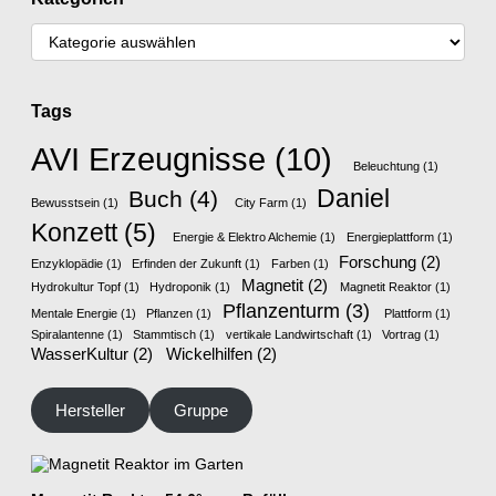
Tags
AVI Erzeugnisse
(10)
Beleuchtung
(1)
Daniel
Buch
(4)
Bewusstsein
(1)
City Farm
(1)
Konzett
(5)
Energie & Elektro Alchemie
(1)
Energieplattform
(1)
Forschung
(2)
Enzyklopädie
(1)
Erfinden der Zukunft
(1)
Farben
(1)
Magnetit
(2)
Hydrokultur Topf
(1)
Hydroponik
(1)
Magnetit Reaktor
(1)
Pflanzenturm
(3)
Mentale Energie
(1)
Pflanzen
(1)
Plattform
(1)
Spiralantenne
(1)
Stammtisch
(1)
vertikale Landwirtschaft
(1)
Vortrag
(1)
WasserKultur
(2)
Wickelhilfen
(2)
Hersteller
Gruppe