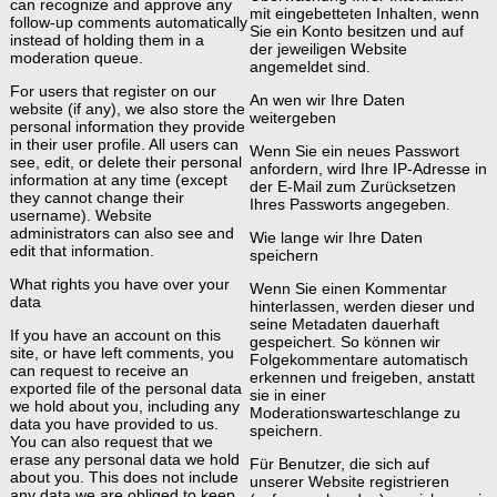
can recognize and approve any
mit eingebetteten Inhalten, wenn
follow-up comments automatically
Sie ein Konto besitzen und auf
instead of holding them in a
der jeweiligen Website
moderation queue.
angemeldet sind.
For users that register on our
An wen wir Ihre Daten
website (if any), we also store the
weitergeben
personal information they provide
in their user profile. All users can
Wenn Sie ein neues Passwort
see, edit, or delete their personal
anfordern, wird Ihre IP-Adresse in
information at any time (except
der E-Mail zum Zurücksetzen
they cannot change their
Ihres Passworts angegeben.
username). Website
administrators can also see and
Wie lange wir Ihre Daten
edit that information.
speichern
What rights you have over your
Wenn Sie einen Kommentar
data
hinterlassen, werden dieser und
seine Metadaten dauerhaft
If you have an account on this
gespeichert. So können wir
site, or have left comments, you
Folgekommentare automatisch
can request to receive an
erkennen und freigeben, anstatt
exported file of the personal data
sie in einer
we hold about you, including any
Moderationswarteschlange zu
data you have provided to us.
speichern.
You can also request that we
erase any personal data we hold
Für Benutzer, die sich auf
about you. This does not include
unserer Website registrieren
any data we are obliged to keep