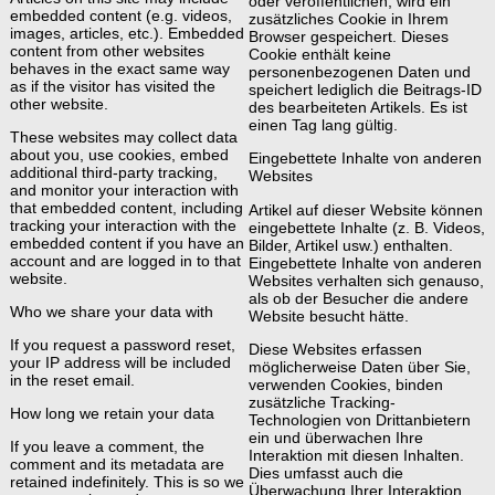
oder veröffentlichen, wird ein
embedded content (e.g. videos,
zusätzliches Cookie in Ihrem
images, articles, etc.). Embedded
Browser gespeichert. Dieses
content from other websites
Cookie enthält keine
behaves in the exact same way
personenbezogenen Daten und
as if the visitor has visited the
speichert lediglich die Beitrags-ID
other website.
des bearbeiteten Artikels. Es ist
einen Tag lang gültig.
These websites may collect data
about you, use cookies, embed
Eingebettete Inhalte von anderen
additional third-party tracking,
Websites
and monitor your interaction with
that embedded content, including
Artikel auf dieser Website können
tracking your interaction with the
eingebettete Inhalte (z. B. Videos,
embedded content if you have an
Bilder, Artikel usw.) enthalten.
account and are logged in to that
Eingebettete Inhalte von anderen
website.
Websites verhalten sich genauso,
als ob der Besucher die andere
Who we share your data with
Website besucht hätte.
If you request a password reset,
Diese Websites erfassen
your IP address will be included
möglicherweise Daten über Sie,
in the reset email.
verwenden Cookies, binden
zusätzliche Tracking-
How long we retain your data
Technologien von Drittanbietern
ein und überwachen Ihre
If you leave a comment, the
Interaktion mit diesen Inhalten.
comment and its metadata are
Dies umfasst auch die
retained indefinitely. This is so we
Überwachung Ihrer Interaktion