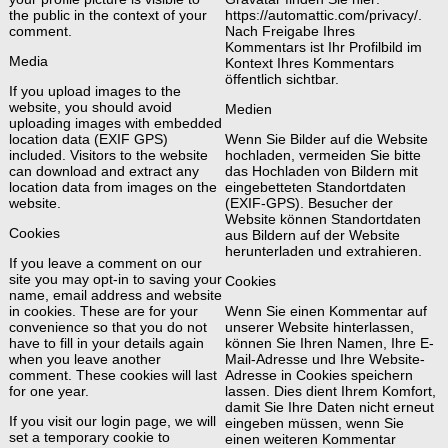
the public in the context of your
https://automattic.com/privacy/.
comment.
Nach Freigabe Ihres
Kommentars ist Ihr Profilbild im
Media
Kontext Ihres Kommentars
öffentlich sichtbar.
If you upload images to the
website, you should avoid
Medien
uploading images with embedded
location data (EXIF GPS)
Wenn Sie Bilder auf die Website
included. Visitors to the website
hochladen, vermeiden Sie bitte
can download and extract any
das Hochladen von Bildern mit
location data from images on the
eingebetteten Standortdaten
website.
(EXIF-GPS). Besucher der
Website können Standortdaten
Cookies
aus Bildern auf der Website
herunterladen und extrahieren.
If you leave a comment on our
site you may opt-in to saving your
Cookies
name, email address and website
in cookies. These are for your
Wenn Sie einen Kommentar auf
convenience so that you do not
unserer Website hinterlassen,
have to fill in your details again
können Sie Ihren Namen, Ihre E-
when you leave another
Mail-Adresse und Ihre Website-
comment. These cookies will last
Adresse in Cookies speichern
for one year.
lassen. Dies dient Ihrem Komfort,
damit Sie Ihre Daten nicht erneut
If you visit our login page, we will
eingeben müssen, wenn Sie
set a temporary cookie to
einen weiteren Kommentar