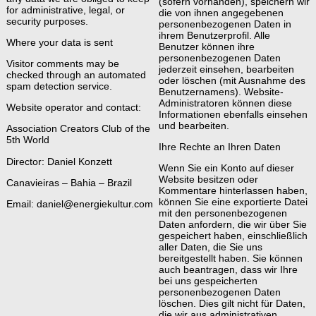
(sofern vorhanden), speichern wir
for administrative, legal, or
die von ihnen angegebenen
security purposes.
personenbezogenen Daten in
ihrem Benutzerprofil. Alle
Where your data is sent
Benutzer können ihre
personenbezogenen Daten
Visitor comments may be
jederzeit einsehen, bearbeiten
checked through an automated
oder löschen (mit Ausnahme des
spam detection service.
Benutzernamens). Website-
Administratoren können diese
Website operator and contact:
Informationen ebenfalls einsehen
und bearbeiten.
Association Creators Club of the
5th World
Ihre Rechte an Ihren Daten
Director: Daniel Konzett
Wenn Sie ein Konto auf dieser
Website besitzen oder
Canavieiras – Bahia – Brazil
Kommentare hinterlassen haben,
können Sie eine exportierte Datei
Email: daniel@energiekultur.com
mit den personenbezogenen
Daten anfordern, die wir über Sie
gespeichert haben, einschließlich
aller Daten, die Sie uns
bereitgestellt haben. Sie können
auch beantragen, dass wir Ihre
bei uns gespeicherten
personenbezogenen Daten
löschen. Dies gilt nicht für Daten,
die wir aus administrativen,