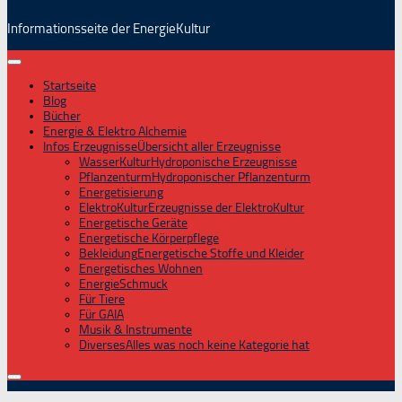
Informationsseite der EnergieKultur
Startseite
Blog
Bücher
Energie & Elektro Alchemie
Infos Erzeugnisse
Übersicht aller Erzeugnisse
WasserKultur
Hydroponische Erzeugnisse
Pflanzenturm
Hydroponischer Pflanzenturm
Energetisierung
ElektroKultur
Erzeugnisse der ElektroKultur
Energetische Geräte
Energetische Körperpflege
Bekleidung
Energetische Stoffe und Kleider
Energetisches Wohnen
EnergieSchmuck
Für Tiere
Für GAIA
Musik & Instrumente
Diverses
Alles was noch keine Kategorie hat