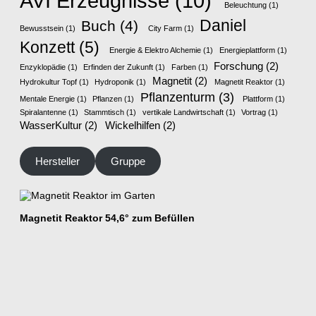
AVI Erzeugnisse
(10)
Beleuchtung
(1)
Daniel
Buch
(4)
Bewusstsein
(1)
City Farm
(1)
Konzett
(5)
Energie & Elektro Alchemie
(1)
Energieplattform
(1)
Forschung
(2)
Enzyklopädie
(1)
Erfinden der Zukunft
(1)
Farben
(1)
Magnetit
(2)
Hydrokultur Topf
(1)
Hydroponik
(1)
Magnetit Reaktor
(1)
Pflanzenturm
(3)
Mentale Energie
(1)
Pflanzen
(1)
Plattform
(1)
Spiralantenne
(1)
Stammtisch
(1)
vertikale Landwirtschaft
(1)
Vortrag
(1)
WasserKultur
(2)
Wickelhilfen
(2)
Hersteller
Gruppe
Magnetit Reaktor 54,6° zum Befüllen