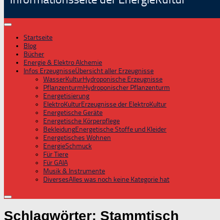
Startseite
Blog
Bücher
Energie & Elektro Alchemie
Infos Erzeugnisse
Übersicht aller Erzeugnisse
WasserKultur
Hydroponische Erzeugnisse
Pflanzenturm
Hydroponischer Pflanzenturm
Energetisierung
ElektroKultur
Erzeugnisse der ElektroKultur
Energetische Geräte
Energetische Körperpflege
Bekleidung
Energetische Stoffe und Kleider
Energetisches Wohnen
EnergieSchmuck
Für Tiere
Für GAIA
Musik & Instrumente
Diverses
Alles was noch keine Kategorie hat
Schlagwörter:
Stammtisch