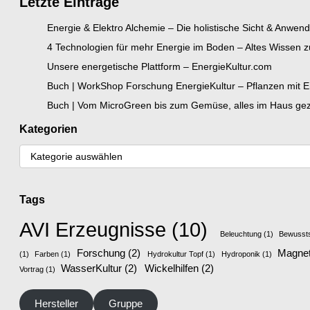
Letzte Einträge
Energie & Elektro Alchemie – Die holistische Sicht & Anwen
4 Technologien für mehr Energie im Boden – Altes Wissen
Unsere energetische Plattform – EnergieKultur.com
Buch | WorkShop Forschung EnergieKultur – Pflanzen mit En
Buch | Vom MicroGreen bis zum Gemüse, alles im Haus gezo
Kategorien
Tags
AVI Erzeugnisse
(10)
Beleuchtung
(1)
Bewusst
Forschung
(2)
Magnet
(1)
Farben
(1)
Hydrokultur Topf
(1)
Hydroponik
(1)
WasserKultur
(2)
Wickelhilfen
(2)
Vortrag
(1)
Hersteller
Gruppe