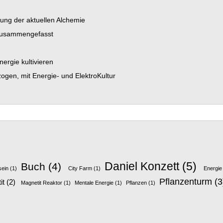
dung der aktuellen Alchemie
 zusammengefasst
ergie kultivieren
gen, mit Energie- und ElektroKultur
Daniel Konzett
(5)
Buch
(4)
sein
(1)
City Farm
(1)
Energie
Pflanzenturm
(3
it
(2)
Magnetit Reaktor
(1)
Mentale Energie
(1)
Pflanzen
(1)