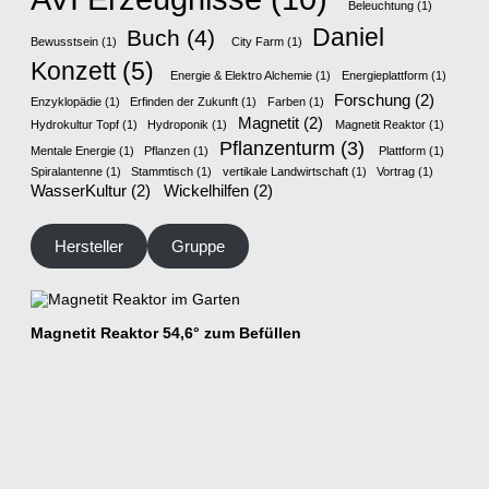
Beleuchtung
(1)
Daniel
Buch
(4)
Bewusstsein
(1)
City Farm
(1)
Konzett
(5)
Energie & Elektro Alchemie
(1)
Energieplattform
(1)
Forschung
(2)
Enzyklopädie
(1)
Erfinden der Zukunft
(1)
Farben
(1)
Magnetit
(2)
Hydrokultur Topf
(1)
Hydroponik
(1)
Magnetit Reaktor
(1)
Pflanzenturm
(3)
Mentale Energie
(1)
Pflanzen
(1)
Plattform
(1)
Spiralantenne
(1)
Stammtisch
(1)
vertikale Landwirtschaft
(1)
Vortrag
(1)
WasserKultur
(2)
Wickelhilfen
(2)
Hersteller
Gruppe
Magnetit Reaktor 54,6° zum Befüllen