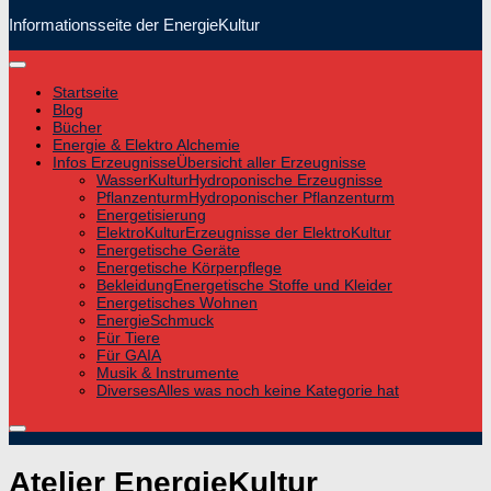
Informationsseite der EnergieKultur
Startseite
Blog
Bücher
Energie & Elektro Alchemie
Infos Erzeugnisse
Übersicht aller Erzeugnisse
WasserKultur
Hydroponische Erzeugnisse
Pflanzenturm
Hydroponischer Pflanzenturm
Energetisierung
ElektroKultur
Erzeugnisse der ElektroKultur
Energetische Geräte
Energetische Körperpflege
Bekleidung
Energetische Stoffe und Kleider
Energetisches Wohnen
EnergieSchmuck
Für Tiere
Für GAIA
Musik & Instrumente
Diverses
Alles was noch keine Kategorie hat
Atelier EnergieKultur