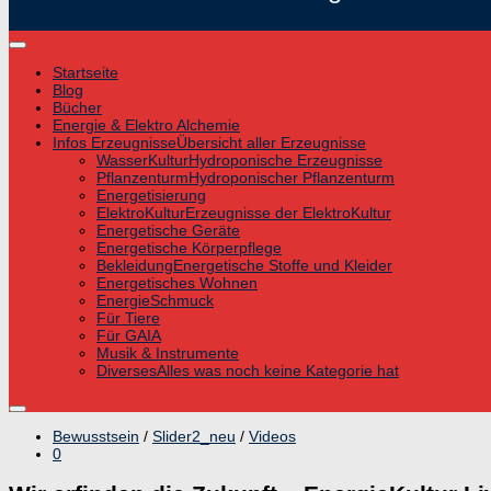
Startseite
Blog
Bücher
Energie & Elektro Alchemie
Infos Erzeugnisse
Übersicht aller Erzeugnisse
WasserKultur
Hydroponische Erzeugnisse
Pflanzenturm
Hydroponischer Pflanzenturm
Energetisierung
ElektroKultur
Erzeugnisse der ElektroKultur
Energetische Geräte
Energetische Körperpflege
Bekleidung
Energetische Stoffe und Kleider
Energetisches Wohnen
EnergieSchmuck
Für Tiere
Für GAIA
Musik & Instrumente
Diverses
Alles was noch keine Kategorie hat
Bewusstsein
/
Slider2_neu
/
Videos
0