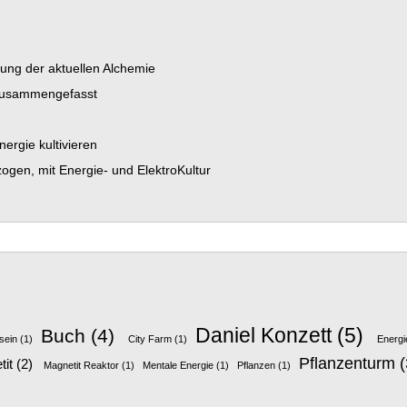
dung der aktuellen Alchemie
 zusammengefasst
ergie kultivieren
gen, mit Energie- und ElektroKultur
Daniel Konzett
(5)
Buch
(4)
sein
(1)
City Farm
(1)
Energi
Pflanzenturm
(
it
(2)
Magnetit Reaktor
(1)
Mentale Energie
(1)
Pflanzen
(1)