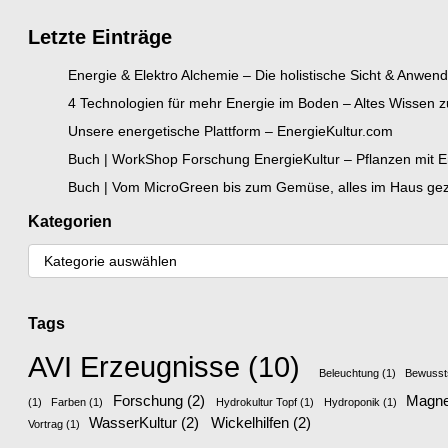
Letzte Einträge
Energie & Elektro Alchemie – Die holistische Sicht & Anwen
4 Technologien für mehr Energie im Boden – Altes Wissen
Unsere energetische Plattform – EnergieKultur.com
Buch | WorkShop Forschung EnergieKultur – Pflanzen mit En
Buch | Vom MicroGreen bis zum Gemüse, alles im Haus gezo
Kategorien
Tags
AVI Erzeugnisse
(10)
Beleuchtung
(1)
Bewusst
Forschung
(2)
Magnet
(1)
Farben
(1)
Hydrokultur Topf
(1)
Hydroponik
(1)
WasserKultur
(2)
Wickelhilfen
(2)
Vortrag
(1)