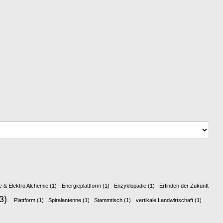
e & Elektro Alchemie
(1)
Energieplattform
(1)
Enzyklopädie
(1)
Erfinden der Zukunft
3)
Plattform
(1)
Spiralantenne
(1)
Stammtisch
(1)
vertikale Landwirtschaft
(1)