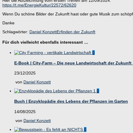
Hier die Aufzeichnung vom ersten Treffen am 12/09/2024:
https://t.me/EnergieKultur/22572/62620
Wenn Du schöne Bilder der Zukunft hast oder gute Musik zum schöpf
Danke
Schlagwörter:
Daniel Konzett
Erfinden der Zukunft
Für dich vielleicht ebenfalls interessant …
0
E-Book | City-Farm – Die neue Landwirtschaft der Zukunft 
23/12/2025
von
Daniel Konzett
0
Buch | Enzyklopädie des Lebens der Pflanzen im Garten
14/08/2025
von
Daniel Konzett
0